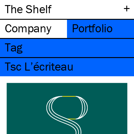
+
The Shelf
Company
Portfolio
Tag
Tsc L’écriteau