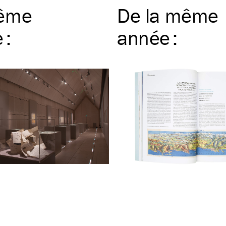
ême
De la même
e
:
année
: