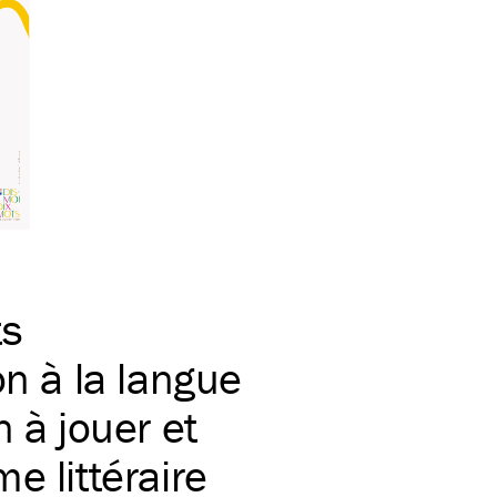
ts
on à la langue
n à jouer et
e littéraire