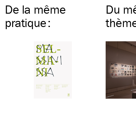
De la même
Du m
pratique
:
thèm