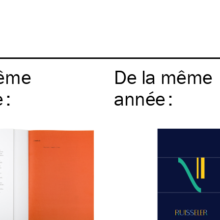
ême
De la même
e
:
année
: