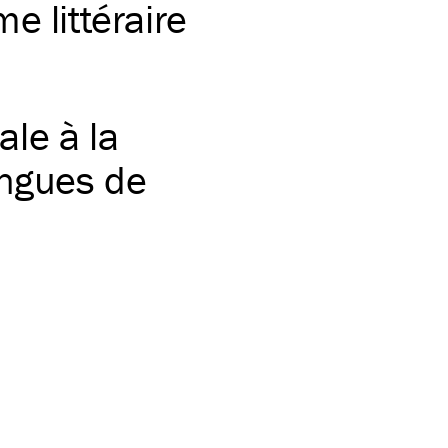
e littéraire
le à la
angues de