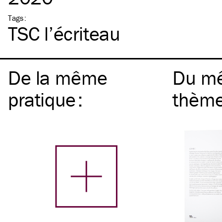
Tags
:
TSC
l’écriteau
De la même
Du m
pratique
:
thèm