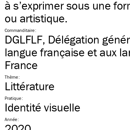
à s’exprimer sous une form
ou artistique.
Commanditaire
:
DGLFLF, Délégation généra
langue française et aux l
France
Thème
:
Littérature
Pratique
:
Identité visuelle
Année
:
2020