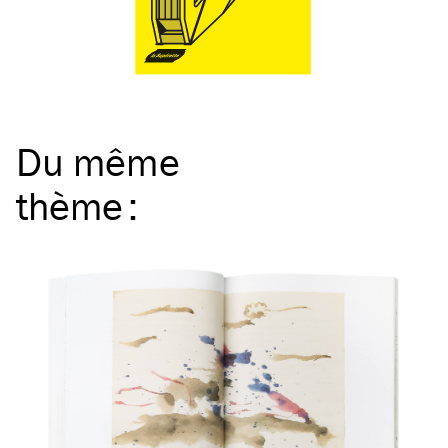
Du même
thème
: