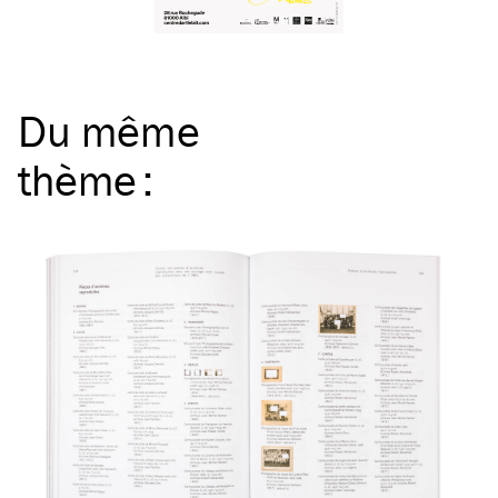
Du même
thème
: