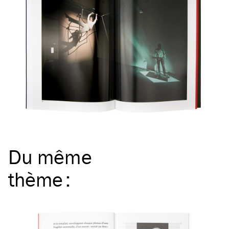
Du même
thème
: