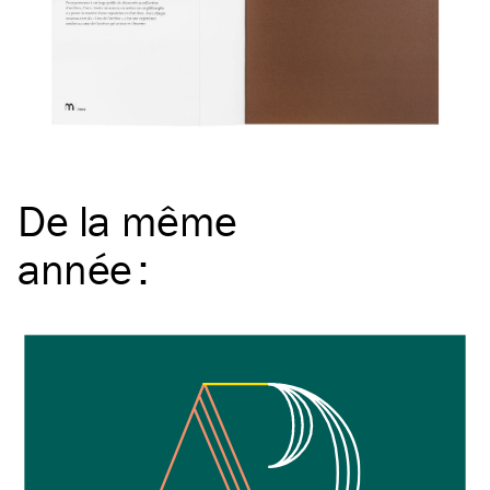
De la même
année
: