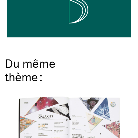
Du même
thème
: