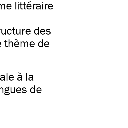
e littéraire
ructure des
le thème de
le à la
angues de