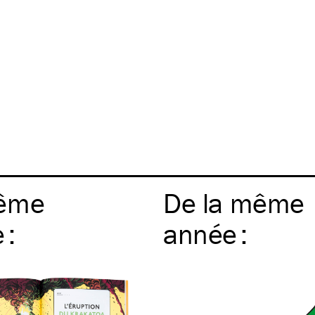
ême
De la même
e
:
année
: