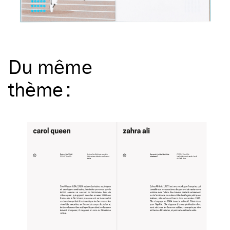
Du même
thème
: