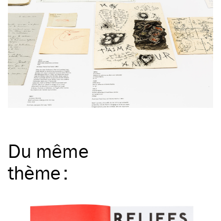
Du même
thème
: