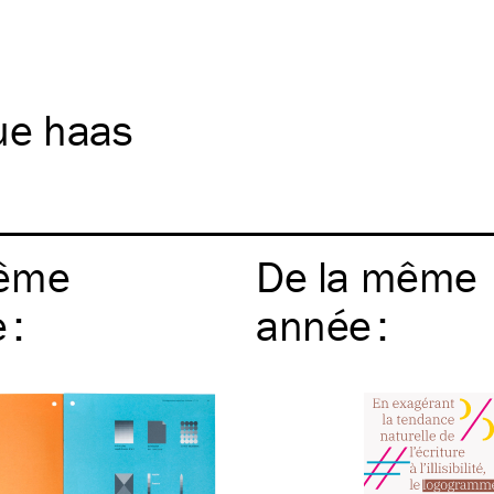
ue haas
ême
De la même
e
:
année
: