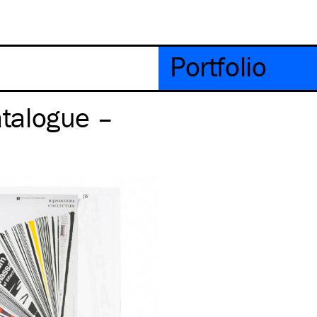
Portfolio
atalogue –