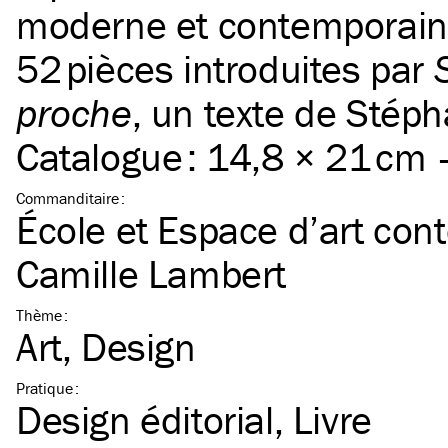
moderne et contemporain
52 pièces introduites par
S
proche
, un texte de Stép
Catalogue : 14,8 × 21 cm
Commanditaire
:
École et Espace d’art con
Camille Lambert
Thème
:
Art
Design
Pratique
:
Design éditorial
Livre