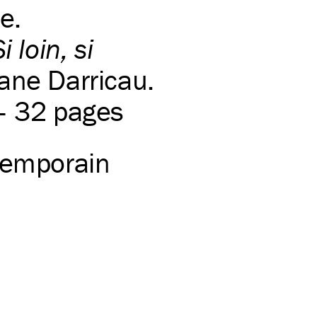
e.
i loin, si
hane Darricau.
 – 32 pages
temporain