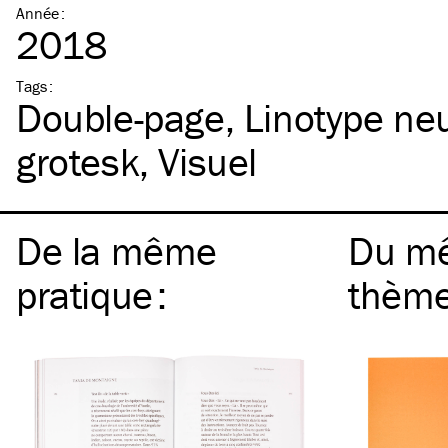
Année
:
2018
Tags
:
Double-page
Linotype ne
grotesk
Visuel
De la même
Du m
pratique
:
thèm