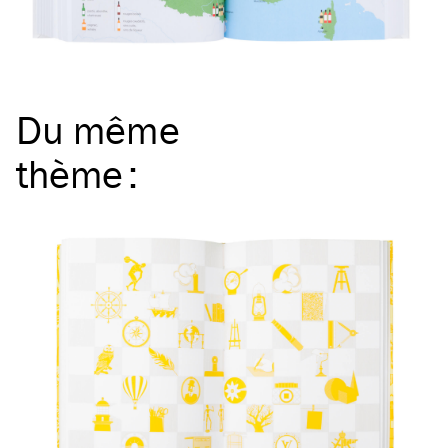
Du même
thème
: