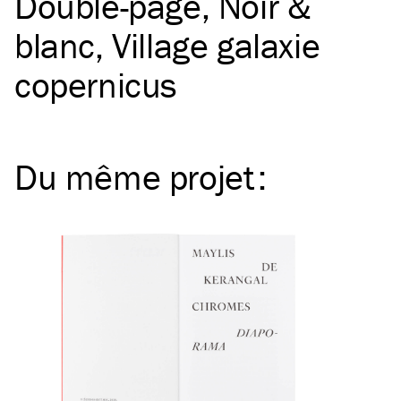
Double-page
Noir &
blanc
Village galaxie
copernicus
Du même
projet
: