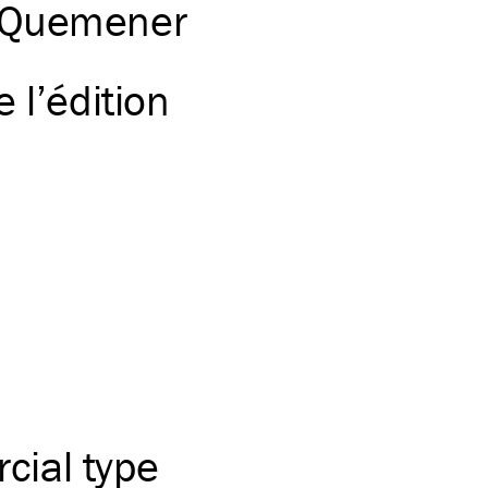
l Quemener
 l’édition
ial type