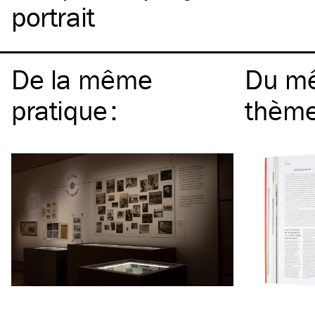
portrait
De la même
Du m
pratique
:
thèm