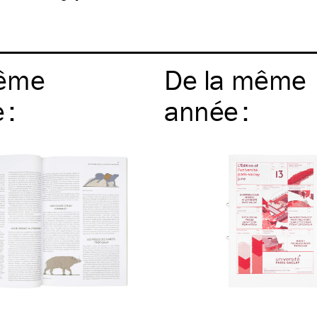
ême
De la même
e
:
année
: