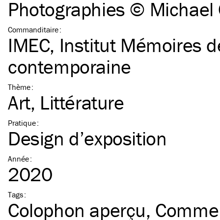
Photographies © Michae
Commanditaire
:
IMEC, Institut Mémoires de
contemporaine
Thème
:
Art
Littérature
Pratique
:
Design d’exposition
Année
:
2020
Tags
:
Colophon aperçu
Commerc