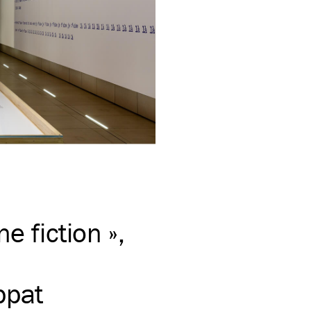
e fiction »,
ppat