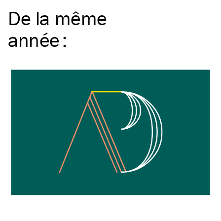
De la même
année
: