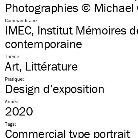
Photographies © Michae
Commanditaire
:
IMEC, Institut Mémoires de
contemporaine
Thème
:
Art
Littérature
Pratique
:
Design d’exposition
Année
:
2020
Tags
:
Commercial type portrait