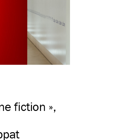
e fiction »,
ppat