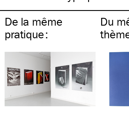
De la même
Du m
pratique
:
thèm