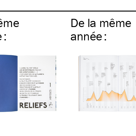
ême
De la même
e
:
année
: