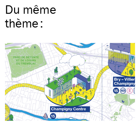
Du même
thème
: