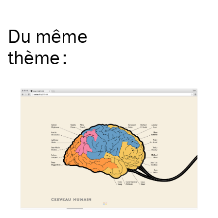
Du même
thème
: