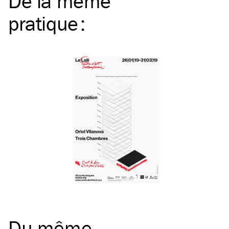
De la même
pratique
:
Du même