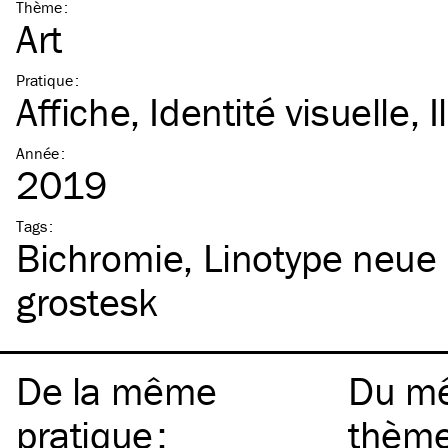
Thème
:
Art
Pratique
:
Affiche
Identité visuelle
I
Année
:
2019
Tags
:
Bichromie
Linotype neue
grostesk
De la même
Du m
pratique
:
thèm