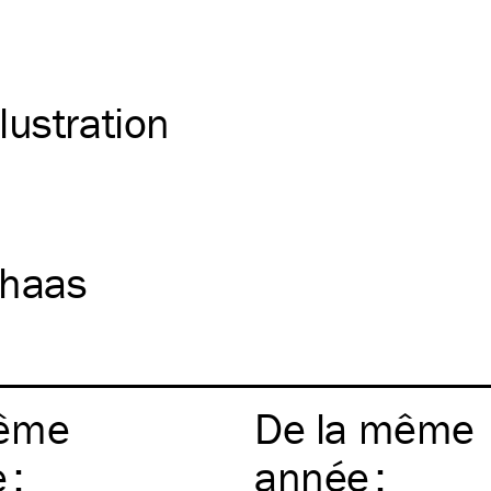
llustration
 haas
ême
De la même
e
:
année
: