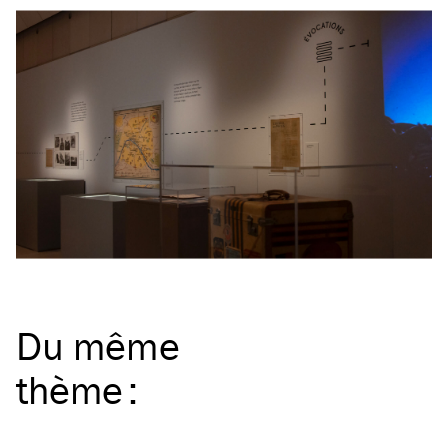
Du même
thème
: