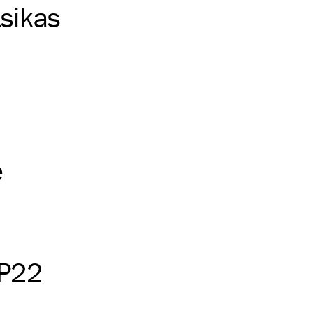
tsikas
e
P22