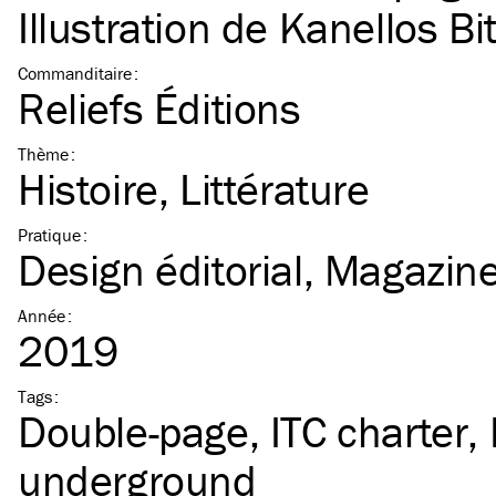
Illustration de
Kanellos Bi
Commanditaire
:
Reliefs Éditions
Thème
:
Histoire
Littérature
Pratique
:
Design éditorial
Magazin
Année
:
2019
Tags
:
Double-page
ITC
charter
underground