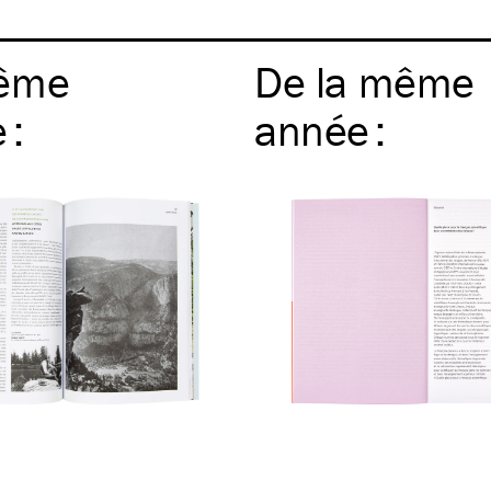
ême
De la même
e
:
année
: