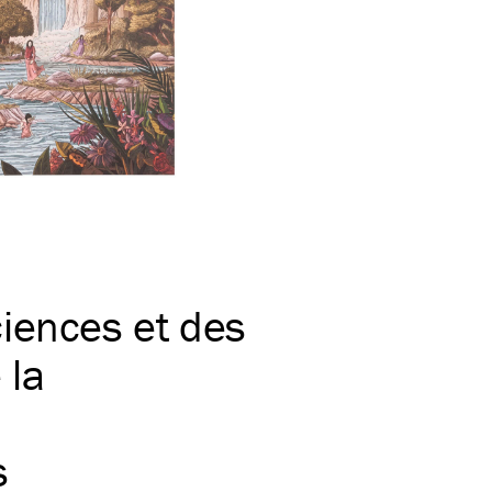
iences et des
 la
s