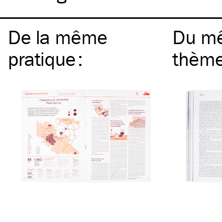
De la même
Du m
pratique
:
thèm