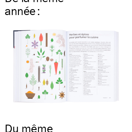
année
:
Du même