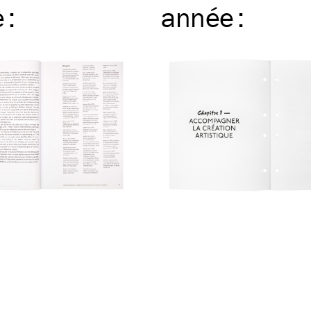
e
:
année
: