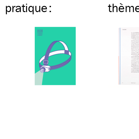
pratique
:
thèm