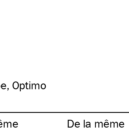
pe
Optimo
ême
De la même