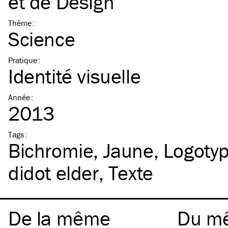
et de Design
Thème
:
Science
Pratique
:
Identité visuelle
Année
:
2013
Tags
:
Bichromie
Jaune
Logoty
didot elder
Texte
De la même
Du m