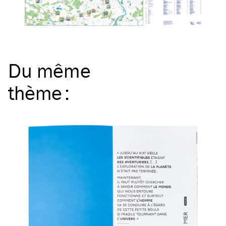
Du même
thème
: