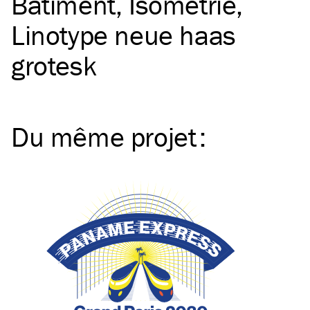
Bâtiment
Isométrie
Linotype neue haas
grotesk
Du même
projet
: