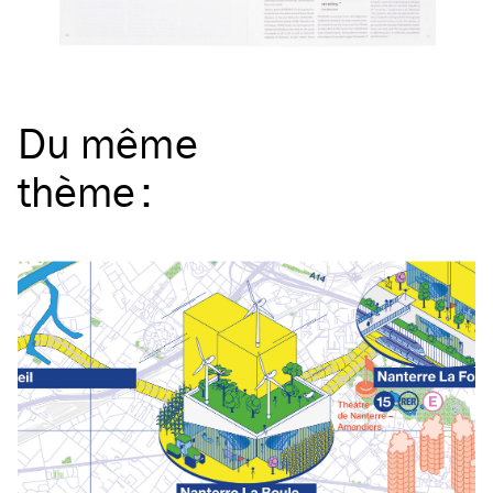
Du même
thème
: