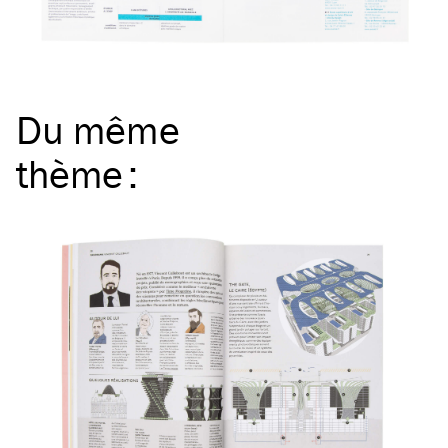
Du même
thème
: