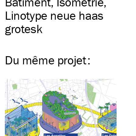
Bâtiment
Isométrie
Linotype neue haas
grotesk
Du même
projet
: