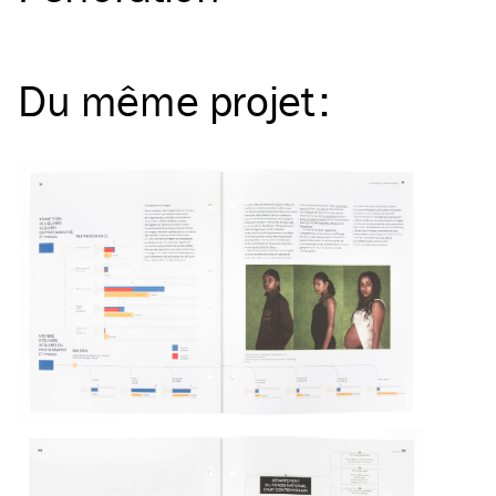
Du même
projet
: