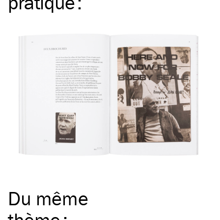
pratique
:
Du même
thème
: