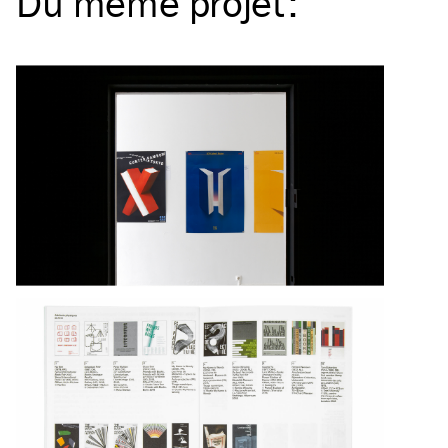
Du même
projet
: