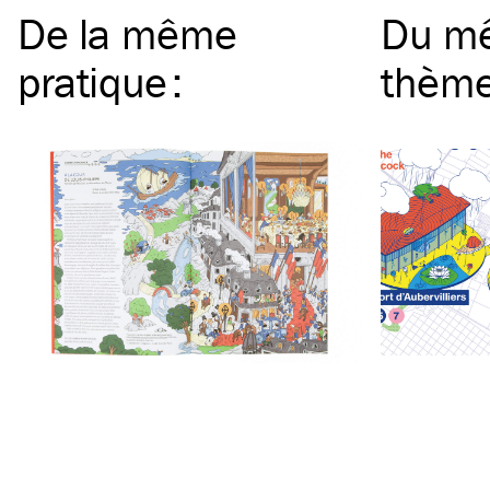
De la même
Du m
pratique
:
thèm