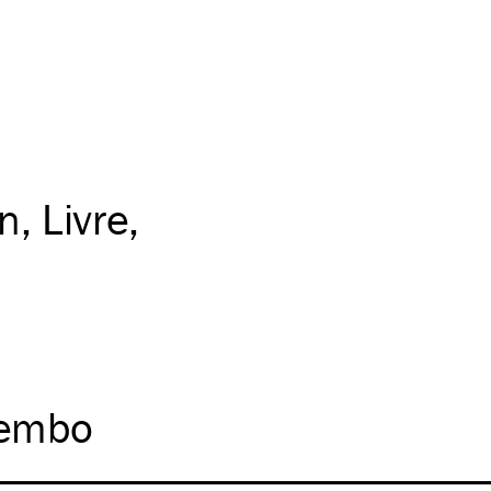
on
Livre
bembo