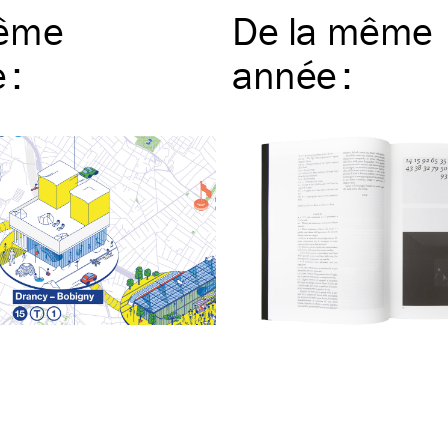
ême
De la même
e
:
année
: