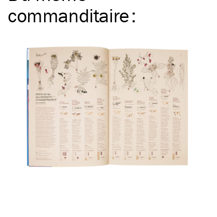
commanditaire
: