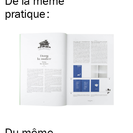
De la même
pratique
:
Du même