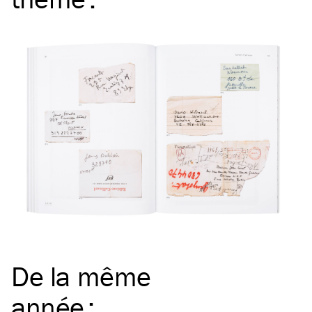
De la même
année
: