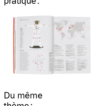
pratique
:
Du même
thème
: