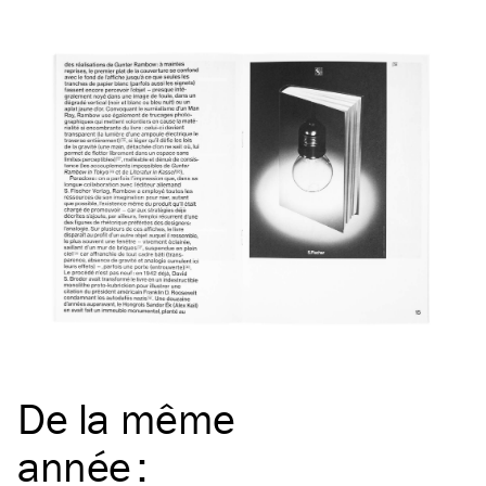
De la même
année
: