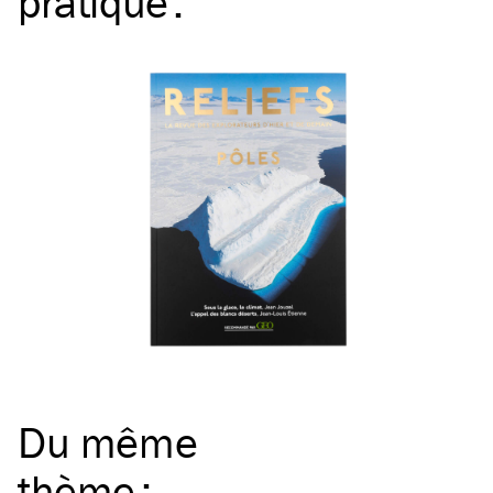
pratique
:
Du même
thème
: