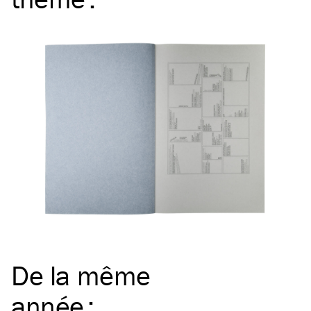
De la même
année
: