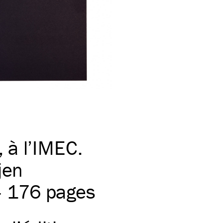
 à l’
IMEC
.
jen
 – 176 pages