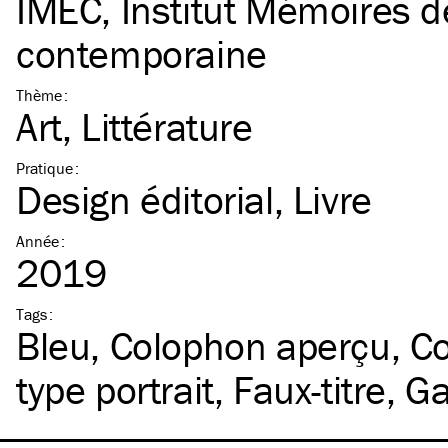
IMEC, Institut Mémoires de
contemporaine
Thème
:
Art
Littérature
Pratique
:
Design éditorial
Livre
Année
:
2019
Tags
:
Bleu
Colophon aperçu
C
type portrait
Faux-titre
Ga