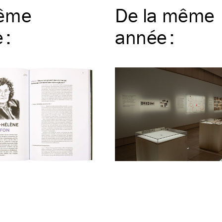
ême
De la même
e
:
année
: