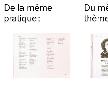
De la même
Du m
pratique
:
thèm