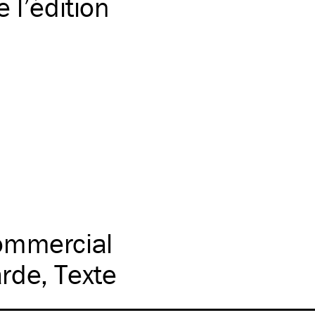
 l’édition
ommercial
rde
Texte