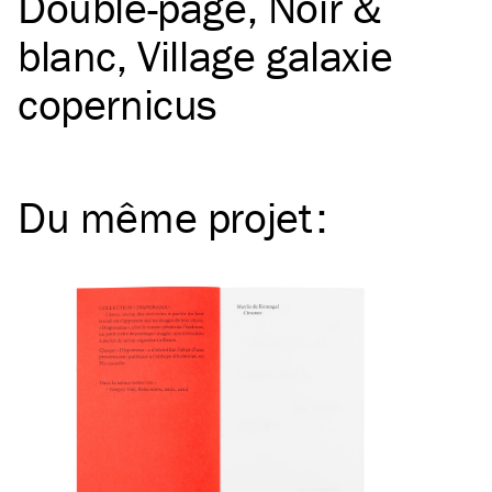
Double-page
Noir &
blanc
Village galaxie
copernicus
Du même
projet
: