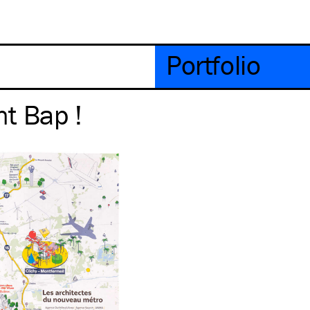
Portfolio
t Bap !