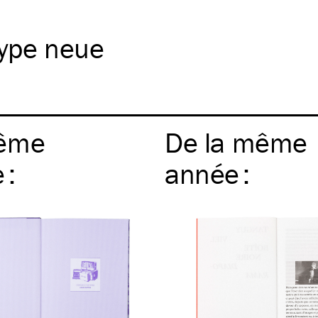
type neue
ême
De la même
e
:
année
: