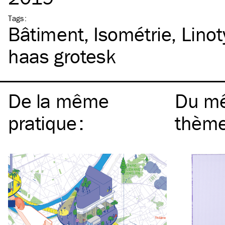
Tags
:
Bâtiment
Isométrie
Lino
haas grotesk
De la même
Du m
pratique
:
thèm