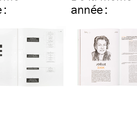
e
:
année
: