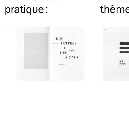
pratique
:
thèm