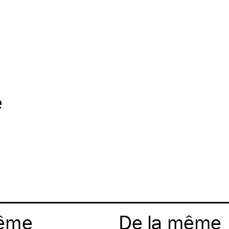
e
ême
De la même