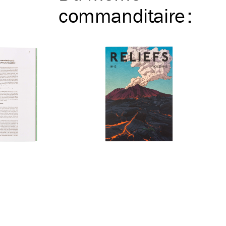
commanditaire
: