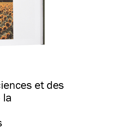
iences et des
 la
s