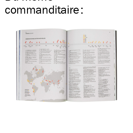
commanditaire
: