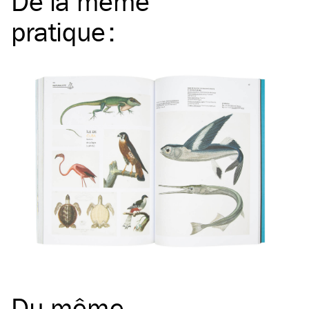
De la même
pratique
:
Du même