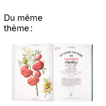
Du même
thème
: