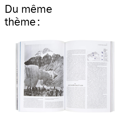
Du même
thème
: