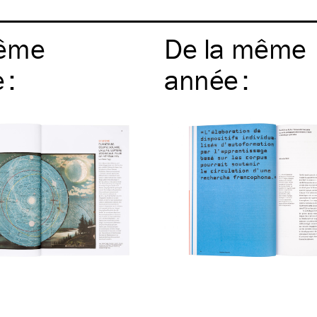
ême
De la même
e
:
année
: