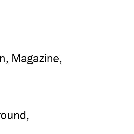
on
Magazine
round