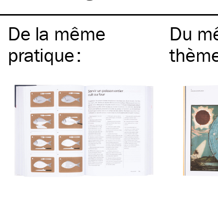
De la même
Du m
pratique
:
thèm