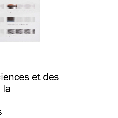
iences et des
 la
s