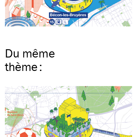
Du même
thème
: