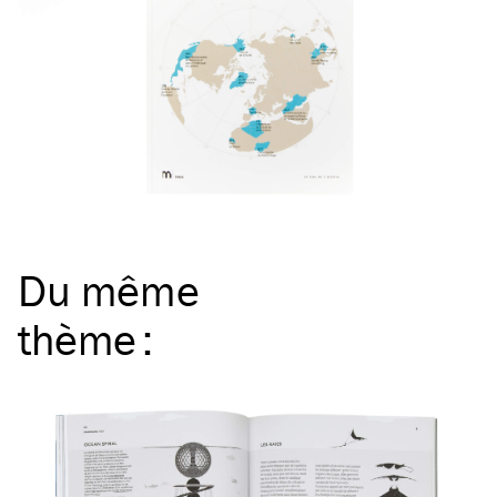
Du même
thème
: