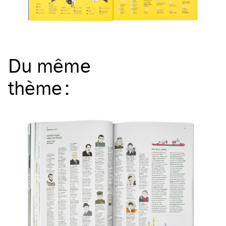
Du même
thème
: