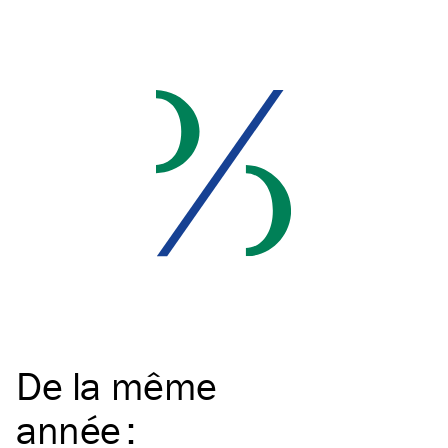
De la même
année
: