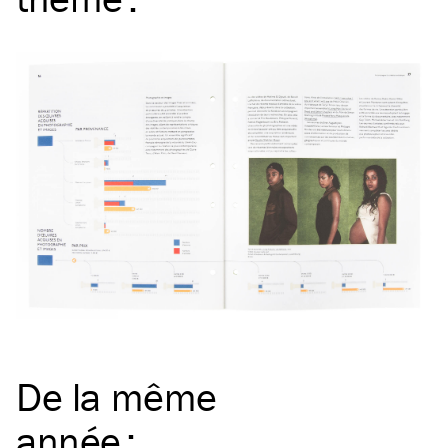
De la même
année
: