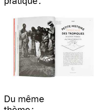
pratique
:
Du même
thème
: