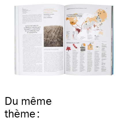
Du même
thème
: