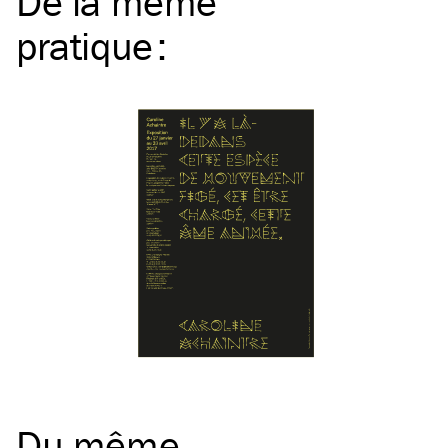
De la même
pratique
:
Du même